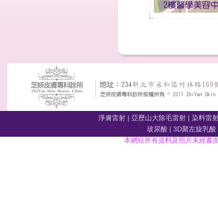
淨膚雷射
|
亞歷山大除毛雷射
|
染料雷
玻尿酸
|
3D聚左旋乳酸
本網站所有資料及照片未經書面