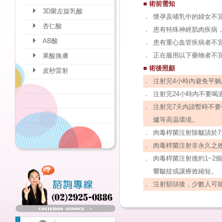
■ 術前需知
3D聚左旋乳酸
．
懷孕及哺乳中的婦女不
杏仁酸
．
患有特殊神經肌肉疾病
AB酸
．
患有重心血管疾病者不
．
正在服用以下藥物者不宜注射
果酸換膚
■ 術後照顧
皮秒雷射
．
注射完4小時內避免平
．
注射完24小時內不要喝
．
注射完7天內請暫時不
爐等高温環境。
．
肉毒桿菌注射除皺請於7
．
肉毒桿菌注射非永久之效
．
肉毒桿菌注射後約1~
響皺紋或讓療效縮短。
．
注射額頭後，少數人可能