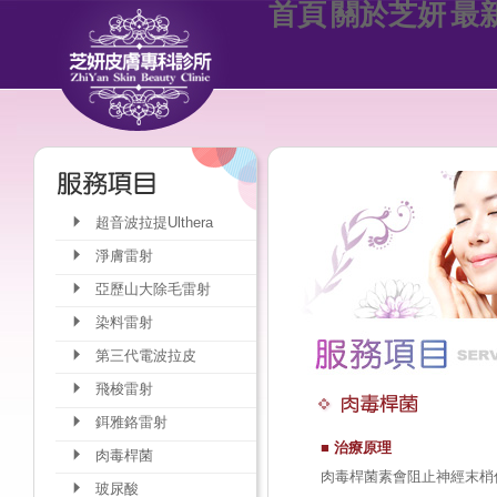
首頁
關於芝妍
最
超音波拉提Ulthera
淨膚雷射
亞歷山大除毛雷射
染料雷射
第三代電波拉皮
飛梭雷射
鉺雅鉻雷射
■ 治療原理
肉毒桿菌
肉毒桿菌素會阻止神經末梢
玻尿酸