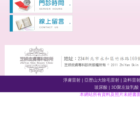
淨膚雷射
|
亞歷山大除毛雷射
|
染料雷
玻尿酸
|
3D聚左旋乳酸
本網站所有資料及照片未經書面