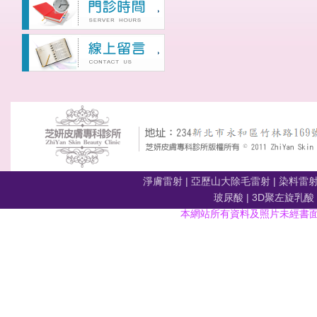
淨膚雷射
|
亞歷山大除毛雷射
|
染料雷
玻尿酸
|
3D聚左旋乳酸
本網站所有資料及照片未經書面