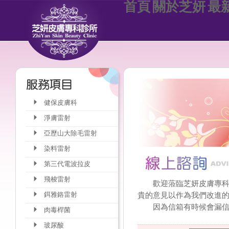
首頁
關於芝妍
最
健保皮膚科
淨膚雷射
亞歷山大除毛雷射
染料雷射
第三代電波拉皮
飛梭雷射
歡迎蒞臨芝妍皮膚專科診
鉺雅鉻雷射
貴的意見以作為我們改進的
因為信箱有時候會漏信，
肉毒桿菌
玻尿酸