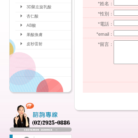
*姓名：
3D聚左旋乳酸
*性別：
杏仁酸
*電話：
AB酸
*email：
果酸換膚
皮秒雷射
*留言：